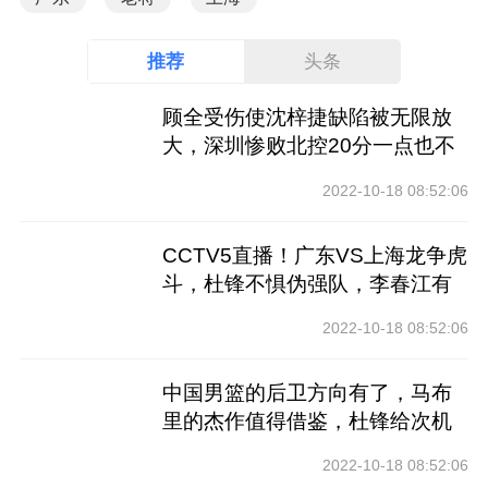
推荐
头条
顾全受伤使沈梓捷缺陷被无限放
大，深圳惨败北控20分一点也不
冤
2022-10-18 08:52:06
CCTV5直播！广东VS上海龙争虎
斗，杜锋不惧伪强队，李春江有
心无力
2022-10-18 08:52:06
中国男篮的后卫方向有了，马布
里的杰作值得借鉴，杜锋给次机
会吧
2022-10-18 08:52:06